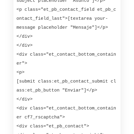
subject placeholder "Asunto"]</p>

<p class="et_pb_contact_field et_pb_c
ontact_field_last">[textarea your-
message placeholder "Mensaje"]</p>

</div>

</div>

<div class="et_contact_bottom_contain
er">

<p>
[submit class:et_pb_contact_submit cl
ass:et_pb_button "Enviar"]</p>

</div>

<div class="et_contact_bottom_contain
er cf7_rscaptcha">

<div class="et_pb_contact">
