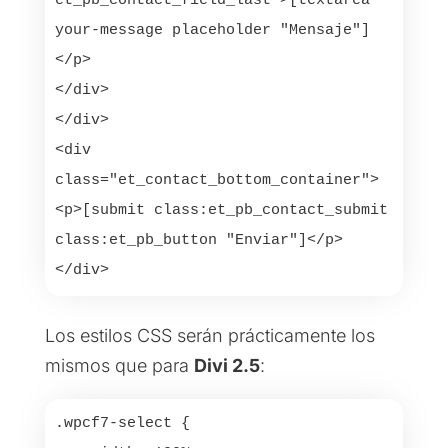
et_pb_contact_field_last">[textarea 
your-message placeholder "Mensaje"]
</p>

</div>

</div>

<div 
class="et_contact_bottom_container">

<p>[submit class:et_pb_contact_submit 
class:et_pb_button "Enviar"]</p>

</div>
Los estilos CSS serán prácticamente los
mismos que para
Divi 2.5
:
.wpcf7-select {
