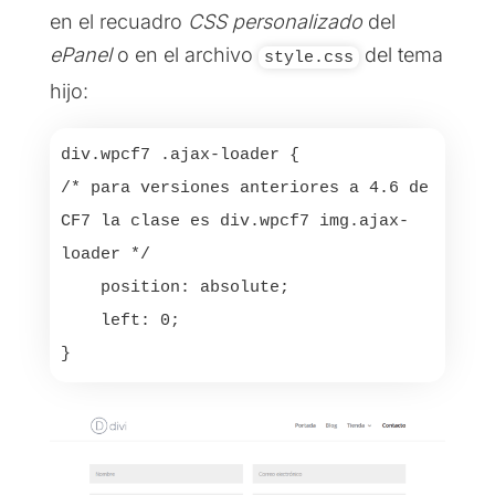
en el recuadro
CSS personalizado
del
ePanel
o en el archivo
del tema
style.css
hijo:
div.wpcf7 .ajax-loader {

/* para versiones anteriores a 4.6 de 
CF7 la clase es div.wpcf7 img.ajax-
loader */

    position: absolute;

    left: 0;

}