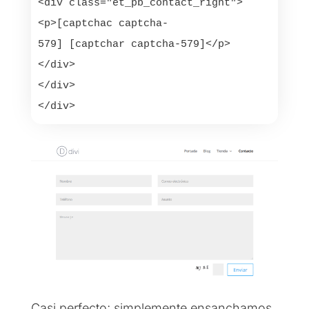
<div class="et_pb_contact_right">

<p>[captchac captcha-
579] [captchar captcha-579]</p>

</div>

</div>

</div>
Casi perfecto; simplemente ensanchamos