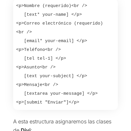
<p>Nombre (requerido)<br />

   [text* your-name] </p>

<p>Correo electrónico (requerido)
<br />

   [email* your-email] </p>

<p>Teléfono<br />

   [tel tel-1] </p>

<p>Asunto<br />

   [text your-subject] </p>

<p>Mensaje<br />

   [textarea your-message] </p>

<p>[submit "Enviar"]</p>
A esta estructura asignaremos las clases
de
Divi
: