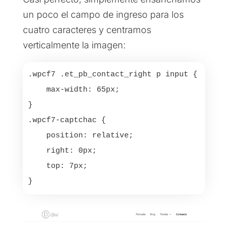
un poco el campo de ingreso para los
cuatro caracteres y centramos
verticalmente la imagen:
.wpcf7 .et_pb_contact_right p input {

    max-width: 65px;

}

.wpcf7-captchac {

    position: relative;

    right: 0px;

    top: 7px;

}