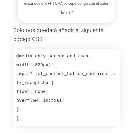
Evitar que el CAPTCHA se superponga con el botón
“Enviar”
Solo nos quedará añadir el siguiente
código CSS:
@media only screen and (max-
width: 329px) {

.wpcf7 .et_contact_bottom_container.c
f7_rscaptcha {

float: none; 

overflow: initial;

}

}