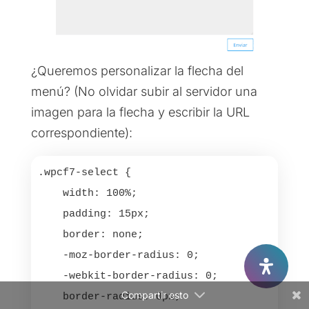
¿Queremos personalizar la flecha del
menú? (No olvidar subir al servidor una
imagen para la flecha y escribir la URL
Facebook
correspondiente):
Twitter
.wpcf7-select {

Gmail
    width: 100%;

LinkedIn
    padding: 15px;

    border: none;

Reddit
    -moz-border-radius: 0;

    -webkit-border-radius: 0;

Compartir esto
    border-radius: 0px;
