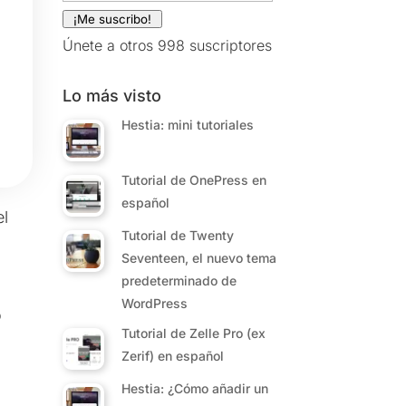
electrónico
¡Me suscribo!
Únete a otros 998 suscriptores
Lo más visto
Hestia: mini tutoriales
Tutorial de OnePress en
español
el
Tutorial de Twenty
Seventeen, el nuevo tema
predeterminado de
WordPress
o
Tutorial de Zelle Pro (ex
Zerif) en español
Hestia: ¿Cómo añadir un