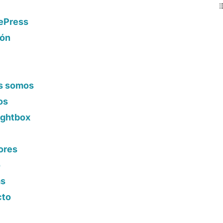
nePress
ión
l
es somos
os
ightbox
ores
o
as
cto