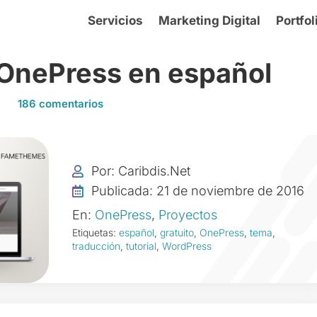
Servicios
Marketing Digital
Portfol
 OnePress en español
186 comentarios
Por: Caribdis.Net

Publicada: 21 de noviembre de 2016

En:
OnePress
,
Proyectos
Etiquetas:
español
,
gratuito
,
OnePress
,
tema
,
traducción
,
tutorial
,
WordPress