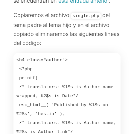
se encuentran en
esta entrada anterior
.
Copiaremos el archivo
del
single.php
tema padre al tema hijo y en el archivo
copiado eliminaremos las siguientes líneas
del código:
<h4 class="author">

 <?php

 printf(

 /* translators: %1$s is Author name 
wrapped, %2$s is Date*/

 esc_html__( 'Published by %1$s on 
%2$s', 'hestia' ),

 /* translators: %1$s is Author name, 
%2$s is Author link*/
