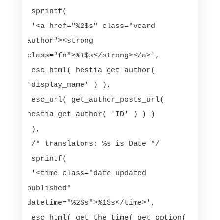
 sprintf(

 '<a href="%2$s" class="vcard 
author"><strong 
class="fn">%1$s</strong></a>',

 esc_html( hestia_get_author( 
'display_name' ) ),

 esc_url( get_author_posts_url( 
hestia_get_author( 'ID' ) ) )

 ),

 /* translators: %s is Date */

 sprintf(

 '<time class="date updated 
published" 
datetime="%2$s">%1$s</time>',

 esc_html( get_the_time( get_option( 