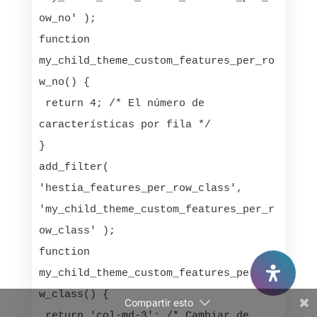
ow_no' );

function 
my_child_theme_custom_features_per_ro
w_no() {

 return 4; /* El número de 
Facebook
características por fila */

}

Twitter
add_filter( 
Gmail
'hestia_features_per_row_class', 
'my_child_theme_custom_features_per_r
LinkedIn
ow_class' );

Reddit
function 
my_child_theme_custom_features_per_ro
w_class() {

Compartir esto
 return 'col-md-3'; /* Cambiar de 