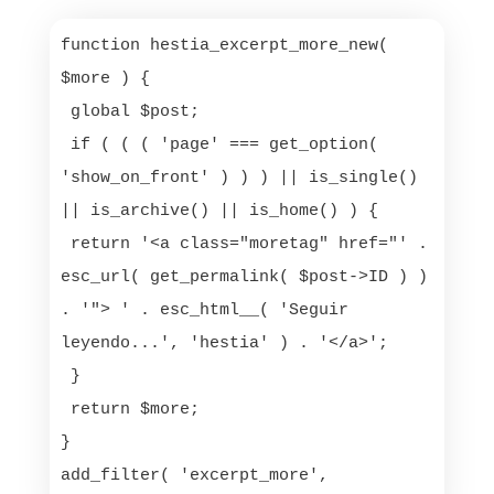
function hestia_excerpt_more_new( 
$more ) {

 global $post;

 if ( ( ( 'page' === get_option( 
'show_on_front' ) ) ) || is_single() 
|| is_archive() || is_home() ) {

 return '<a class="moretag" href="' . 
esc_url( get_permalink( $post->ID ) ) 
. '"> ' . esc_html__( 'Seguir 
leyendo...', 'hestia' ) . '</a>';

 }

 return $more;

}

add_filter( 'excerpt_more', 