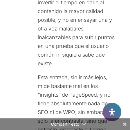
invertir el tiempo en darle al
contenido la mayor calidad
posible, y no en ensayar una y
otra vez malabares
inalcanzables para subir puntos
en una prueba que el usuario
Facebook
común ni siquiera sabe que
Twitter
existe.
Gmail
Esta entrada, sin ir más lejos,
mide bastante mal en los
LinkedIn
“insights” de PageSpeed, y no
Reddit
tiene absolutamente nada de
SEO ni de WPO; sin embargo no
solo la encontraste, sino que
Compartir esto
entraste, esperaste el tiempo