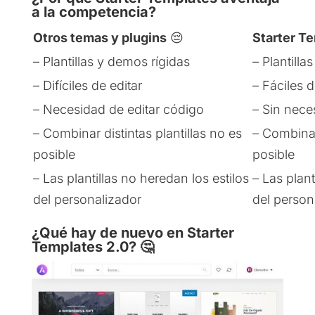
a la competencia?
Otros temas y plugins
😔
Starter T
– Plantillas y demos rígidas
– Plantilla
– Difíciles de editar
– Fáciles 
– Necesidad de editar código
– Sin nece
– Combinar distintas plantillas no es
– Combinar 
posible
posible
– Las plantillas no heredan los estilos
– Las plant
del personalizador
del person
¿Qué hay de nuevo en
Starter
Templates 2.0?
🤔