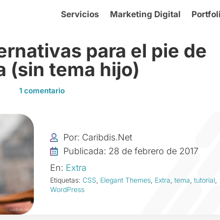
Servicios
Marketing Digital
Portfol
ernativas para el pie de
 (sin tema hijo)
1 comentario
Por: Caribdis.Net

Publicada: 28 de febrero de 2017

En:
Extra
Etiquetas:
CSS
,
Elegant Themes
,
Extra
,
tema
,
tutorial
,
WordPress