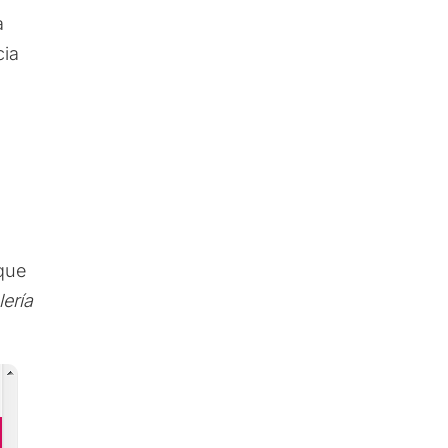
a
cia
 que
lería