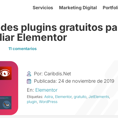
Servicios
Marketing Digital
Portfol
es plugins gratuitos pa
iar Elementor
11 comentarios
Por: Caribdis.Net

Publicada: 24 de noviembre de 2019

En:
Elementor
Etiquetas:
Astra
,
Elementor
,
gratuito
,
JetElements
,
plugin
,
WordPress