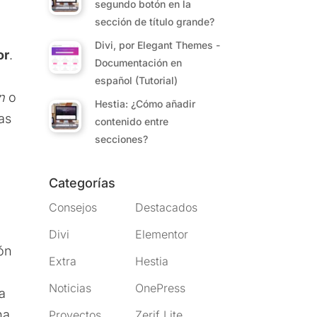
segundo botón en la
sección de título grande?
Divi, por Elegant Themes -
or
.
Documentación en
español (Tutorial)
n
o
Hestia: ¿Cómo añadir
as
contenido entre
secciones?
Categorías
Consejos
Destacados
Divi
Elementor
ión
Extra
Hestia
Noticias
OnePress
a
na
Proyectos
Zerif Lite