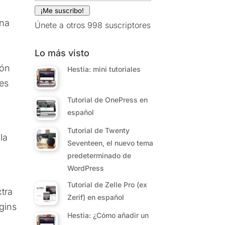
electrónico
¡Me suscribo!
una
Únete a otros 998 suscriptores
Lo más visto
ión
Hestia: mini tutoriales
es
Tutorial de OnePress en
español
Tutorial de Twenty
la
Seventeen, el nuevo tema
predeterminado de
WordPress
Tutorial de Zelle Pro (ex
tra
Zerif) en español
gins
Hestia: ¿Cómo añadir un