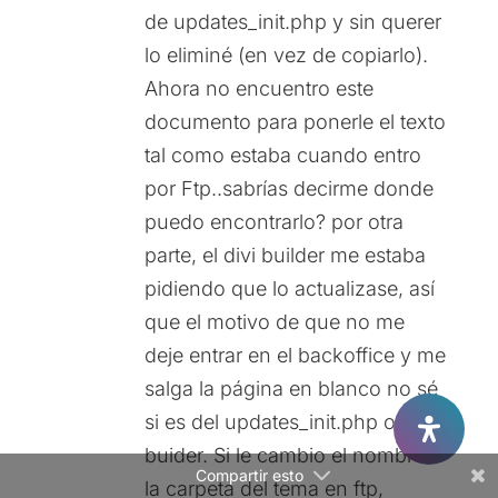
de updates_init.php y sin querer
lo eliminé (en vez de copiarlo).
Ahora no encuentro este
documento para ponerle el texto
tal como estaba cuando entro
Facebook
por Ftp..sabrías decirme donde
puedo encontrarlo? por otra
Twitter
parte, el divi builder me estaba
Gmail
pidiendo que lo actualizase, así
que el motivo de que no me
LinkedIn
deje entrar en el backoffice y me
Reddit
salga la página en blanco no sé
si es del updates_init.php o del
buider. Si le cambio el nombre a
Compartir esto
la carpeta del tema en ftp,