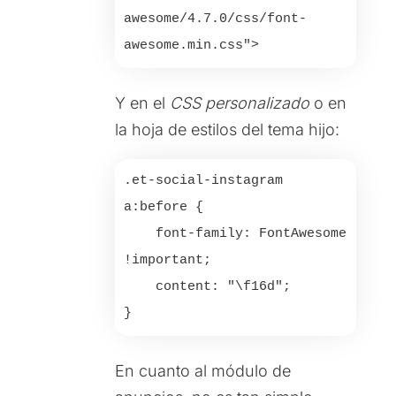
awesome/4.7.0/css/font-
awesome.min.css">
Y en el
CSS personalizado
o en
la hoja de estilos del tema hijo:
.et-social-instagram 
a:before {

    font-family: FontAwesome 
!important;

    content: "\f16d";

En cuanto al módulo de