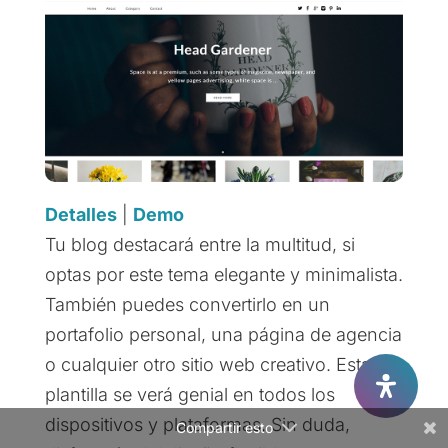
Facebook
Twitter
Detalles
|
Demo
Tu blog destacará entre la multitud, si
Gmail
optas por este tema elegante y minimalista.
LinkedIn
También puedes convertirlo en un
portafolio personal, una página de agencia
Reddit
o cualquier otro sitio web creativo. Esta
plantilla se verá genial en todos los
dispositivos y plataformas. Sin duda,
Compartir esto