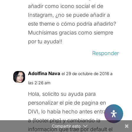
añadir como icono social el de
Instagram, ¿no se puede añadir a
este theme o cómo podría añadirlo?
Muchísimas gracias como siempre
por tu ayuda!!
Facebook
Responder
Twitter
Adolfina Nava
el 29 de octubre de 2016 a
Gmail
las 2:26 am
LinkedIn
Hola, solicito su ayuda para
personalizar el pie de pagina en
Reddit
DIVI, lo había hecho antes entrando
a (footer.php) y cambiando la
Compartir esto
información que trae por default el