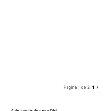
Caribdis.Net
El Black Friday ya se ha extendido a todo el
mundo y es el día internacional de los
descuentos, seguido del Cyber Monday.
Millones de tiendas de todos los rubros
alrededor del globo lanzan importantísimos
descuentos durante estos días, y la industria
de las...
Página 1 de 2
1
»
Sitio construido con Divi